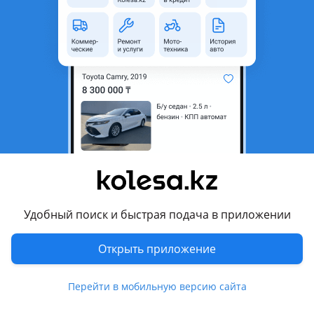
область
Состояние
Б/y
Оригинальность
Оригинал
Код запчасти
Is7c3r700ac
Комментарий продавца
ГУР насос на Ford Mondeo 3 в идеальном состоянии свеже
доставленный из Америки оригинал высокого качества
есть отправка по региону недостатка по городу Алматы
цены и наличие товара уточняйте также имеются на этом
номере
Удобный поиск и быстрая подача в приложении
Перевести
Открыть приложение
Другие объявления продавца
Перейти в мобильную версию сайта
Мұхит