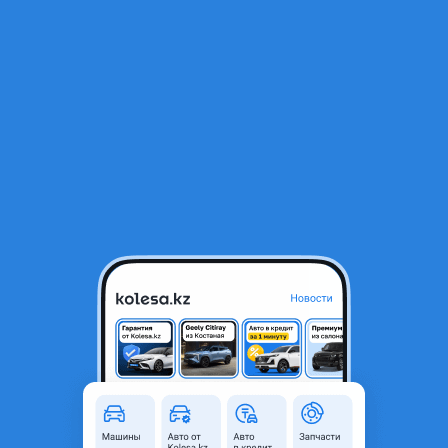
RU
Открыть приложение
1
/
8
ГУР насос на Ford Mondeo 3
500 ₸
Город
Алматы, Алматинская