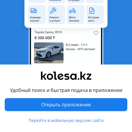
область
Состояние
Новая
Код запчасти
4F0199379BF
Подходит на авто
Audi A6 allroad
2006 - 2008 C6
Audi A6
2008 - 2011 C6 рестайлинг, 2004 - 2008 C6
Комментарий продавца
Удобный поиск и быстрая подача в приложении
Для двигателей 2.4.2.8.3.0.3.2
Открыть приложение
Автозапчасти для
Фольксваген Ауди Шкода
Перейти в мобильную версию сайта
По двигателю и ходовой части