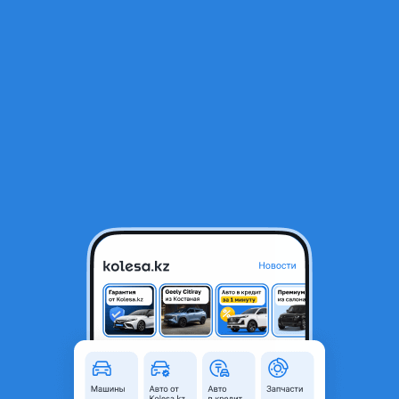
RU
Открыть приложение
1
/
3
Подушка двигателя
25 000 ₸
Город
Алматы, Алматинская