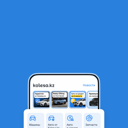
RU
Открыть приложение
1
/
9
Бензонасос насос топливный бензостанция с датчик топлива в
бак
25 000 ₸