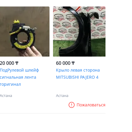
20 000 ₸
60 000 ₸
ПодРулевой шлейф
Крыло левая сторона
сигнальная лента
MITSUBISHI PAJERO 4
горигинал
Астана
Астана
Пожаловаться