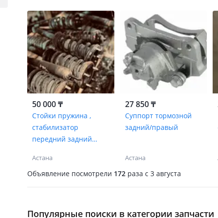
50 000 ₸
27 850 ₸
Стойки пружина ,
Суппорт тормозной
стабилизатор
задний/правый
передний задний
левый правый
Астана
Астана
оригинал
Объявление посмотрели
172
раза
c 3 августа
Популярные поиски в категории запчасти