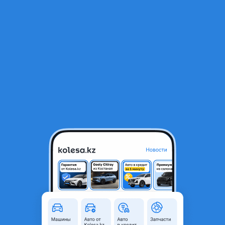
RU
Открыть приложение
В начало
1
/
2
Фара противотуманная
10 750 ₸
Город
Павлодар, Павлодарская