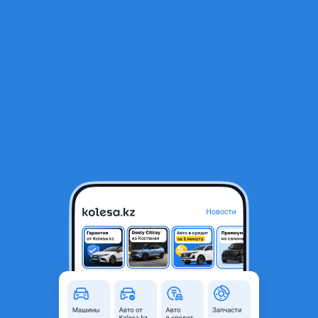
RU
Открыть приложение
В начало
1
/
2
Рулевая рейка
70 000 ₸
Объявление находится в архиве и может быть