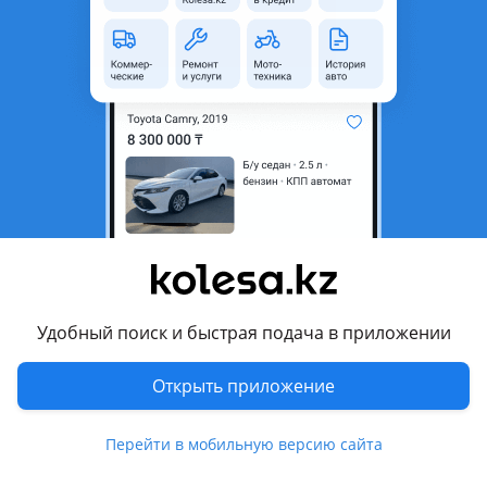
неактуальным.
Город
Алматы, Алматинская
область
Состояние
Новая
Оригинальность
Оригинал
Возможна рассрочка или
Да
кредит
Есть доставка
Да
Подходит на авто
Удобный поиск и быстрая подача в приложении
Peugeot 3008
Открыть приложение
2020 - н.в. 2 поколение рестайлинг (MC/MR/MJ/M4), 2017 -
2020 2 поколение (MC/MR/MJ/M4), 2013 - 2016 1 поколение
рестайлинг (0U), 2009 - 2013 1 поколение (0U)
Перейти в мобильную версию сайта
Peugeot 307