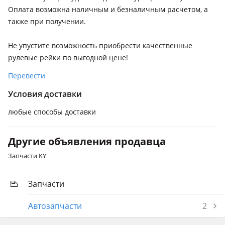
Fiat Punto
Оплата возможна наличным и безналичным расчетом, а
2012 - 2018 3 поколение [2-й рестайлинг] (199), 2009 - 2012
также при получении.
3 поколение [Punto Evo], 2005 - 2010 3 поколение [Grande
Punto], 2003 - 2010 2 поколение рестайлинг (188), 1999 -
Не упустите возможность приобрести качественные
2003 2 поколение (188), 1993 - 1999 1 поколение (176)
рулевые рейки по выгодной цене!
Geely Emgrand EC7
Перевести
2009 - 2016 1 поколение
Условия доставки
Geely SC7
любые способы доставки
2013 - 2019 1 поколение
Geely GC7
Другие объявления продавца
2015 - н.в. 1 поколение
Запчасти KY
Запчасти
Автозапчасти
2