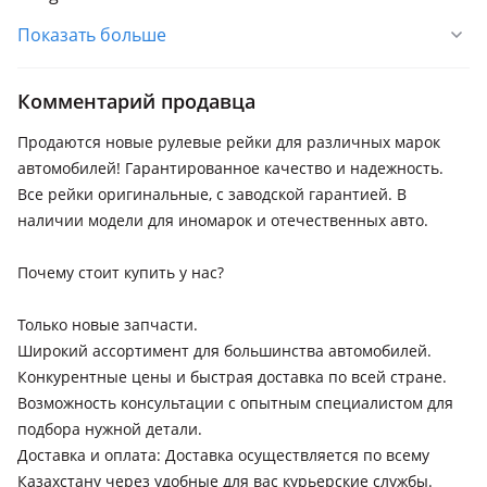
2005 - 2008 1 поколение рестайлинг (3A/C), 2001 - 2005 1
Показать больше
поколение (3A/C)
Peugeot 308
Комментарий продавца
2017 - н.в. T9 рестайлинг (LB/LP/LW/LH/L3), 2013 - 2017 T9
(LB/LP/LW/LH/L3), 2011 - 2015 T7 рестайлинг (4A/4C), 2007 -
Продаются новые рулевые рейки для различных марок
2011 T7 (4A/4C)
автомобилей! Гарантированное качество и надежность.
Все рейки оригинальные, с заводской гарантией. В
Peugeot 309
наличии модели для иномарок и отечественных авто.
1989 - 1993 1 поколение рестайлинг (3C/3A)
Volvo S40
Почему стоит купить у нас?
2007 - 2012 2 поколение рестайлинг (544), 2004 - 2007 2
поколение (544), 2000 - 2004 1 поколение рестайлинг (644),
Только новые запчасти.
1996 - 2000 1 поколение (644)
Широкий ассортимент для большинства автомобилей.
Конкурентные цены и быстрая доставка по всей стране.
Volvo XC70
Возможность консультации с опытным специалистом для
2013 - 2016 3 поколение рестайлинг (136), 2007 - 2013 3
подбора нужной детали.
поколение (136), 2004 - 2007 2 поколение рестайлинг (295),
Доставка и оплата: Доставка осуществляется по всему
2000 - 2004 2 поколение (295)
Казахстану через удобные для вас курьерские службы.