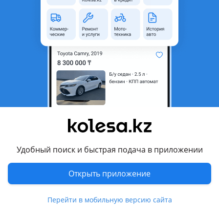
область
Состояние
Б/y
Оригинальность
Оригинал
Комментарий продавца
Продам
Бампер зад
70 европеец
Б/у оригинал
Есть доставка в другие регионы
Цену узнавайте по телефону
Удобный поиск и быстрая подача в приложении
Перевести
Открыть приложение
Другие объявления продавца
Перейти в мобильную версию сайта
Roman