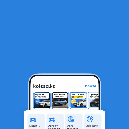
RU
Открыть приложение
1
/
4
70 европеец зад
120 000 ₸
Город
Алматы, Алматинская