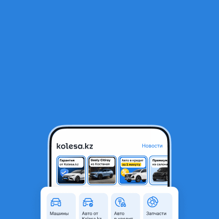
RU
Открыть приложение
1
/
3
Электроклапан блок клапанов
120 000 ₸
Город
Алматы, Алматинская