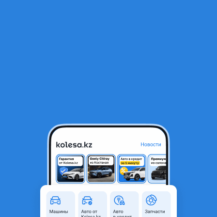
RU
Открыть приложение
1
/
8
Suzuki GSR 750 1990 года
600 000 ₸
Объявление находится в архиве и может быть