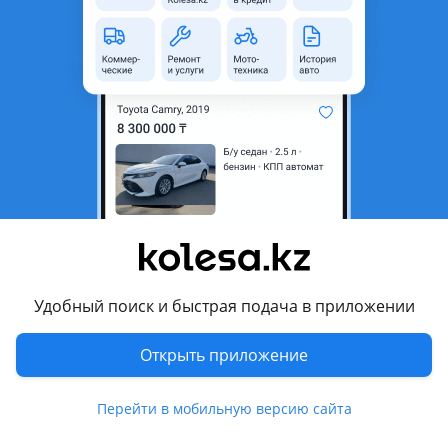
неактуальным.
с пробегом
Город
Костанай, Костанайская
область
Тип техники
Мотоцикл
Комментарий продавца
Продам мотоцикл SuzukiGR77B, 750 куб, стантовый, учёт КЗ,
требует внимания, аккумулятор новый, масло свежее, есть
новая звезда, запускается По всем интересующим
Удобный поиск и быстрая подача в приложении
вопросам звонить. СРОЧНО! Возможен торг на месте
Открыть приложение
Перевести
Перейти в мобильную версию сайта
© 2006 — 2026 АО Колеса
Главная
Полная версия