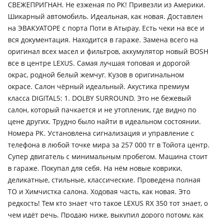
СВЕЖЕПРИГНАН. Не езженая по РК! Привезли из Америки.
Шикарный автомобиль. Идеальная, как новая. Доставлен
на ЭВАКУАТОРЕ с порта Поти в Атырау. Есть чеки на все и
вся документация. Находится в гараже. Замена всего на
оригинал всех масел и фильтров, аккумулятор новый BOSH
все в центре LEXUS. Самая лучшая топовая и дорогой
окрас, родной белый жемчуг. Кузов в оригинальном
окрасе. Салон чёрный идеальный. Акустика премиум
класса DIGITAL5: 1. DOLBY SURROUND. Это не бежевый
салон, который пачкается и не утопленик, где видно по
цене других. Трудно было найти в идеальном состоянии.
Номера РК. Установлена сигнализация и управление с
телефона в любой точке мира за 257 000 тг в Тойота центр.
Супер двигатель с минимальным пробегом. Машина стоит
в гараже. Покупал для себя. На нём новые коврики,
деликатные, стильные, классические. Проведена полная
ТО и Химчистка салона. Ходовая часть, как новая. Это
редкость! Тем кто знает что такое LEXUS RX 350 тот знает, о
чем идёт речь. Продаю ниже, выкупил дорого потому, как