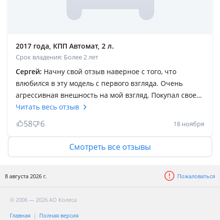
2017 года, КПП Автомат, 2 л.
Срок владения: Более 2 лет
Сергей:
Начну свой отзыв наверное с того, что
влюбился в эту модель с первого взгляда. Очень
агрессивная внешность на мой взгляд. Покупал своего
Лексуса после 4х литрового Прадо 150 динамика
Читать весь отзыв
намного лучше, про управляемость вообще молчу,
58
6
18 ноября
управляется как bmw x5 или gle coupe. Было много
разных машин, но для себя понял что лексус
Смотреть все отзывы
идеальный вариант надежности, управляемости,
динамики и комфорта. Внешне выглядит очень
8 августа 2026 г.
Пожаловаться
шикарно, плюс ко всему маленький налог с суперской
динамикой. Не скажу что маленький расход топлива,
© 2006 — 2026 АО Колеса
но наверное это из за манеры езды. Долго искал себе
самую полную версию на гранатовом салоне, когда
Главная
Полная версия