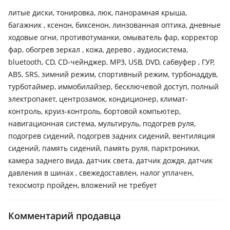
литые диски, тонировка, люк, панорамная крыша,
багажник , ксенон, биксенон, линзованная оптика, дневные
ходовые огни, противотуманки, омыватель фар, корректор
фар, обогрев зеркал , кожа, дерево , аудиосистема,
bluetooth, CD, CD-чейнджер, MP3, USB, DVD, сабвуфер , ГУР,
ABS, SRS, зимний режим, спортивный режим, турбонаддув,
турботаймер, иммобилайзер, бесключевой доступ, полный
электропакет, центрозамок, кондиционер, климат-
контроль, круиз-контроль, бортовой компьютер,
навигационная система, мультируль, подогрев руля,
подогрев сидений, подогрев задних сидений, вентиляция
сидений, память сидений, память руля, парктроники,
камера заднего вида, датчик света, датчик дождя, датчик
давления в шинах , свежедоставлен, налог уплачен,
техосмотр пройден, вложений не требует
Комментарий продавца