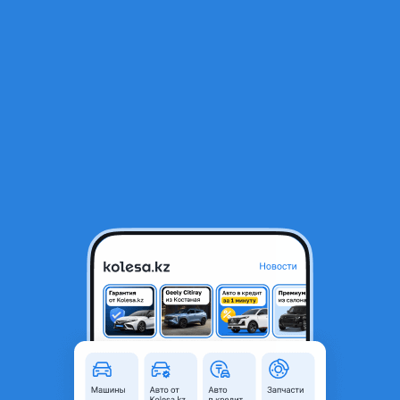
RU
Открыть приложение
1
/
59
Lexus RX 350 2017 года
21 500 000 ₸
584 907 ₸
Ежемесячный платёж