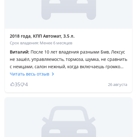
2018 года, КПП Автомат, 3.5 л.
Срок владения: Менее 6 месяцев
Виталий:
После 10 лет владения разными Бмв, Лексус
не зашёл, управляемость, тормоза, шумка, не сравнить
с немцами, салон нежный, когда включаешь громко
музыку дребезжат обшивки, качество салона не то что
Читать весь отзыв
лет 20 назад, раньше все в салоне было из кожи, я
35
4
26 августа
сравниваю с gs300 2006 года у меня их было два,
сейчас панель и дверные карты на 70% состоят из
пластика, у меня был черный салон много царапин
видно на пластике, Марк Левенсон уже не тот что был
раньше, опять же сравниваю с gs 300, с каждым годом
все хуже делают лексус, экономят на всем.