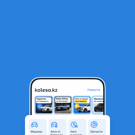
RU
Открыть приложение
1
/
13
Nissan Terrano 1993 года
1 700 000 ₸
Город
Караганда, Карагандинская