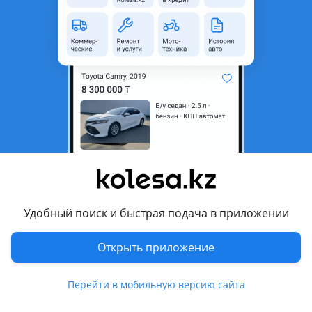
область
Поколение
1986 - 1995 WD21
Кузов
Внедорожник
Объем двигателя, л
2.7 (дизель)
Коробка передач
Автомат
Привод
Полный привод
Руль
Справа
Цвет
черный
Растаможен в Казахстане
Да
Удобный поиск и быстрая подача в приложении
тонировка, кенгурятник , противотуманки, омыватель фар ,
велюр, комбинированный , ГУР, турбонаддув, турботаймер,
Открыть приложение
сигнализация, автозапуск, полный электропакет,
центрозамок , налог уплачен, техосмотр пройден
Перейти в мобильную версию сайта