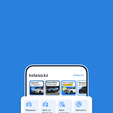
RU
Открыть приложение
В начало
1
/
2
Двери
120 000 ₸
Объявление находится в архиве и может быть