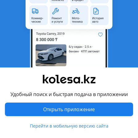
неактуальным.
Город
Астана, Акмолинская
область
Состояние
Б/y
Оригинальность
Оригинал
Есть доставка
Да
Подходит на авто
Chevrolet Malibu
Удобный поиск и быстрая подача в приложении
2018 - н.в. 9 поколение рестайлинг
Hyundai Palisade
Открыть приложение
2018 - 2022 1 поколение, 2022 - н.в. 1 поколение
рестайлинг
Перейти в мобильную версию сайта
Показать больше
Hyundai Bayon