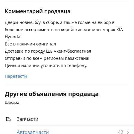
2021 - н.в. 1 поколение
Комментарий продавца
Hyundai Avante
2015 - 2020 6 поколение (AD), 2020 - 2023 7 поколение (CN7),
Двери-новые, б/у, в сборе, а так же голые на выбор в
2010 - 2015 5 поколение (MD/UD)
большом ассортименте на корейские машины марок KIA
Hyundai
Hyundai Elantra
Все в наличии оригинал
2010 - 2016 5 поколение (MD/UD), 2013 - 2016 5 поколение
Доставка по городу Шымкент-бесплатная
рестайлинг (MD/UD), 2023 - н.в. 7 поколение рестайлинг ,
2020 - н.в. 7 поколение (CN7), 2015 - 2020 6 поколение
Отправки по всем регионам Казахстана!
(AD/ADA), 2018 - 2020 6 поколение рестайлинг (AD/ADA)
Цены и наличии уточнять по телефону.
Hyundai Grandeur
Перевести
2016 - 2019 IG, 2019 - 2022 IG рестайлинг, 2022 - н.в. 7
поколение
Другие объявления продавца
Hyundai i20
Шахзод
2020 - н.в. 3 поколение (BC 3)
Запчасти
Hyundai Santa Fe
2023 - н.в. 5 поколение, 2020 - н.в. 4 поколение рестайлинг,
Автозапчасти
42
2018 - 2021 4 поколение (TM/TMA)