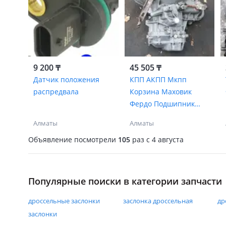
9 200 ₸
45 505 ₸
Датчик положения
КПП АКПП Мкпп
распредвала
Корзина Маховик
Фердо Подшипник
выж Кулис Двигатели
Алматы
Алматы
Диз Бенз
Объявление посмотрели
105
раз
c 4 августа
Популярные поиски в категории запчасти
дроссельные заслонки
заслонка дроссельная
др
заслонки