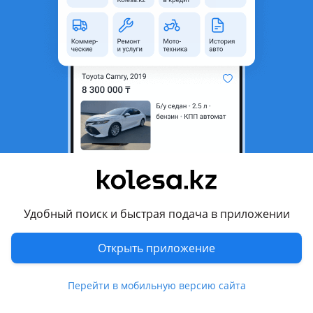
область
Состояние
Б/y
Оригинальность
Оригинал
Есть доставка
Да
Подходит на авто
Toyota Yaris
2005 - 2009 XP90, 2009 - 2012 XP9 рестайлинг
Комментарий продавца
Удобный поиск и быстрая подача в приложении
ЗЕРКАЛО ЗАДНЕГО ВИДА ЛЕВОЕ (БОКОВОЕ) (7-КОНТАКТОВ)
(С ПОВТОРИТЕЛЕМ)
Открыть приложение
ЗЕРКАЛО ЗАДНЕГО ВИДА ПРАВОЕ (БОКОВОЕ) (5-
КОНТАКТОВ) (БЕЗ ЗЕРКАЛА) (С ПОВТОРИТЕЛЕМ)
Перейти в мобильную версию сайта
TOYOTA YARIS XP 2005-2012
Отправка по РК.