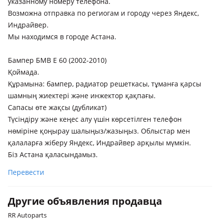
указанному номеру телефона.
Возможна отправка по региогам и городу через Яндекс,
Индрайвер.
Мы находимся в городе Астана.
Бампер БМВ Е 60 (2002-2010)
Қоймада.
Құрамына: бампер, радиатор решеткасы, тұманға қарсы
шамның жиектері және инжектор қақпағы.
Сапасы өте жақсы (дубликат)
Түсіндіру және кеңес алу үшін көрсетілген телефон
нөміріне қоңырау шалыңыз/жазыңыз. Облыстар мен
қалаларға жіберу Яндекс, Индрайвер арқылы мүмкін.
Біз Астана қаласындамыз.
Перевести
Другие объявления продавца
RR Autoparts