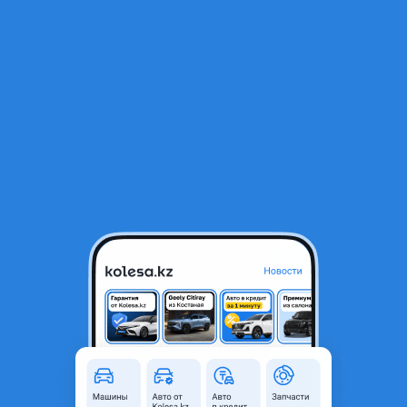
RU
Открыть приложение
1
/
16
Бампер BMW E60 (2002-2010)
75 000 ₸
Город
Астана, Акмолинская