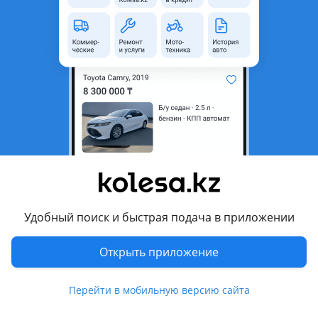
область
Состояние
Новая
Возможна рассрочка или
Да
кредит
Подходит на авто
BMW 525
2007 - 2010 E60/E61 рестайлинг, 2002 - 2007 E60/E61
Комментарий продавца
Удобный поиск и быстрая подача в приложении
Бампер БМВ Е60 (2002-2010)
В наличии.
Открыть приложение
В комплекте: бампер, решетка радиатора (сетка), ободки
туманок и крышка форсунки.
Хорошее качество (дубликат)
Перейти в мобильную версию сайта
Для уточнения и консультации звоните/пишите по