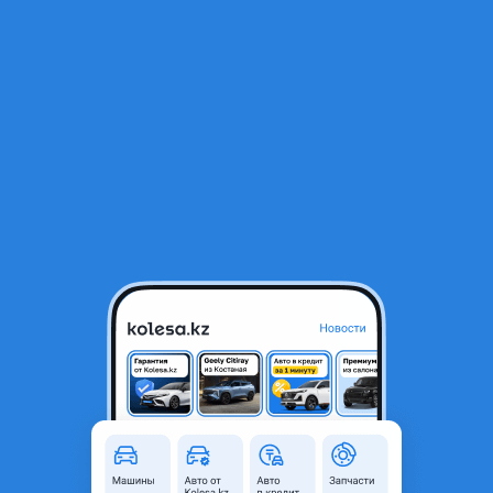
RU
Открыть приложение
1
/
3
Рулевая колонка Rx 300
7 000 ₸
Город
Астана, Акмолинская