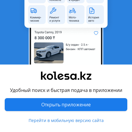
область
Состояние
Б/y
Оригинальность
Оригинал
Есть доставка
Да
Подходит на авто
Toyota Harrier
1997 - 2003 1 поколение (U1)
Lexus RX 300
1997 - 2003 1 поколение (MCU15)
Удобный поиск и быстрая подача в приложении
Комментарий продавца
Открыть приложение
На RX 300 б/у оригинал есть отправка
Перейти в мобильную версию сайта
Перевести