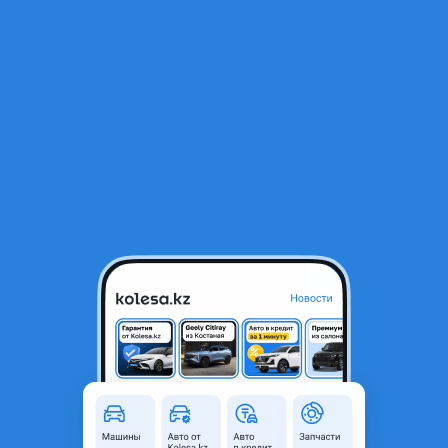
RU
Открыть приложение
В начало
1
/
2
Шины Doublestar 245/55/r19 DW02
43 000 ₸
Город
Алматы, Алматинская