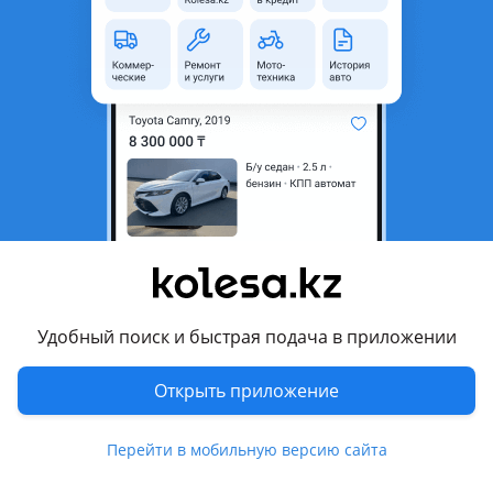
область
Состояние
Новая
Сезонность
Зимние
Ширина
245 мм
Высота профиля
55
Диаметр
R19
Возможна рассрочка или
Да
кредит
Есть доставка
Да
Удобный поиск и быстрая подача в приложении
Комментарий продавца
Новый комплект зимних шин Doublestar
Открыть приложение
Модель DW02
Перейти в мобильную версию сайта
Размер 245/55/r19