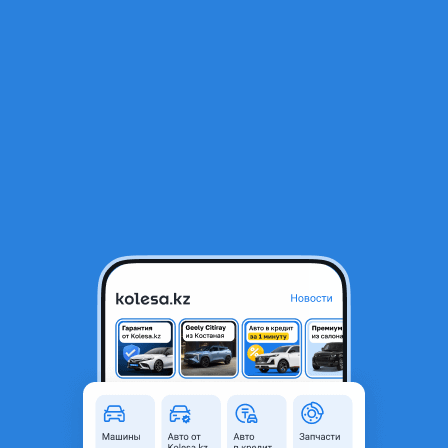
RU
Открыть приложение
1
/
7
Крепление заднего бампера Toyota Camry 55 USA
5 000 ₸
Город
Астана, Акмолинская