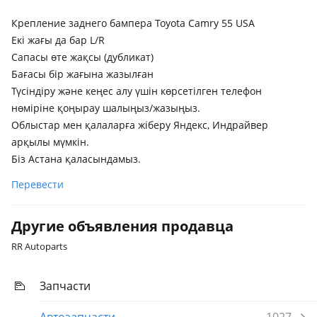
Крепление заднего бампера Toyota Camry 55 USA
Екі жағы да бар L/R
Сапасы өте жақсы (дубликат)
Бағасы бір жағына жазылған
Түсіндіру және кеңес алу үшін көрсетілген телефон
нөміріне қоңырау шалыңыз/жазыңыз.
Облыстар мен қалаларға жіберу Яндекс, Индрайвер
арқылы мүмкін.
Біз Астана қаласындамыз.
Перевести
Другие объявления продавца
RR Autoparts
Запчасти