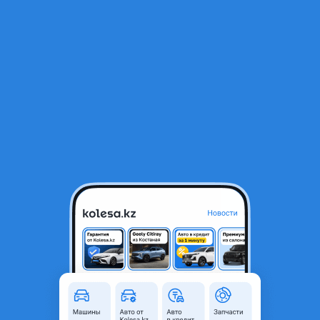
RU
Открыть приложение
1
/
11
Бампер передний Hyundai Genesis 2013-2015 в оригинале.
7 500 ₸
Город
Алматы, Алматинская