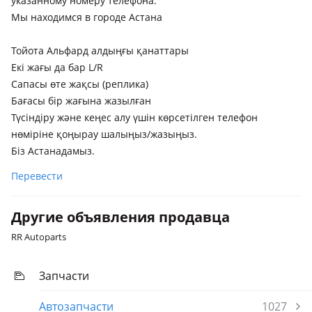
указанному номеру телефона.
Мы находимся в городе Астана
Тойота Альфард алдыңғы қанаттары
Екі жағы да бар L/R
Сапасы өте жақсы (реплика)
Бағасы бір жағына жазылған
Түсіндіру және кеңес алу үшін көрсетілген телефон
нөміріне қоңырау шалыңыз/жазыңыз.
Біз Астанадамыз.
Перевести
Другие объявления продавца
RR Autoparts
Запчасти
Автозапчасти
1027