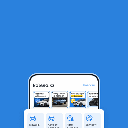
RU
Открыть приложение
1
/
5
Подкрыльник передний Toyota Alphard
10 000 ₸
Город
Астана, Акмолинская