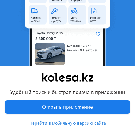
область
Состояние
Новая
Возможна рассрочка или
Да
кредит
Подходит на авто
Toyota Alphard
2002 - 2005 1 поколение (H1), 2005 - 2008 1 поколение
рестайлинг (H1)
Комментарий продавца
Удобный поиск и быстрая подача в приложении
Тойота Альфард передние подкрыльники
Имеются обе стороны L/R
Открыть приложение
Хорошее качество (реплика)
Стоимость указана за одну сторону
Перейти в мобильную версию сайта
Для уточнения и консультации звоните/пишите по