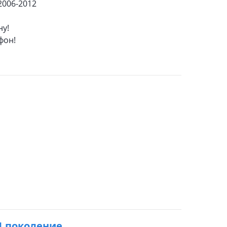
006-2012
ну!
фон!
 1 поколение