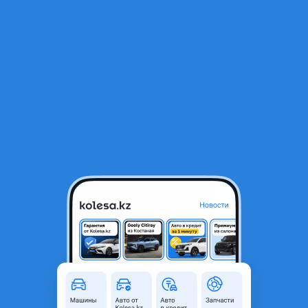
RU
Открыть приложение
1
/
18
Бензобак и др. На Форд Мондео 3
15 000 ₸
Город
Рудный, Костанайская