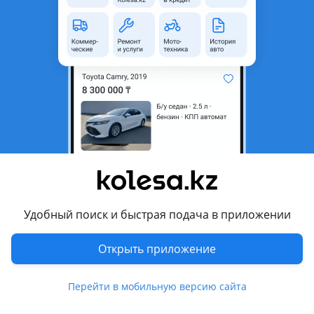
область
Состояние
Б/y
Оригинальность
Оригинал
Возможна рассрочка или
Да
кредит
Есть доставка
Да
Подходит на авто
Ford Mondeo
2003 - 2007 3 поколение рестайлинг (B5Y/B4Y), 2000 - 2003 3
поколение (B5Y/B4Y)
Удобный поиск и быстрая подача в приложении
Комментарий продавца
Открыть приложение
Продаётся бензобак и др. На Форд Мондео 3 поколение
Перейти в мобильную версию сайта
2002г. В.
Объём двигателя был 1.8