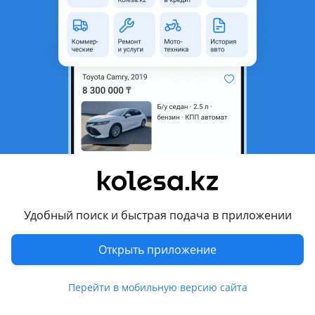
область
Состояние
Новая
Оригинальность
Оригинал
Комментарий продавца
Фара W211 80 мын тенге данасы Тайвань
Перевести
Другие объявления продавца
ANSAR_AVTO
Удобный поиск и быстрая подача в приложении
Запчасти
Открыть приложение
Автозапчасти
136
Перейти в мобильную версию сайта
Магазины запчастей и авторазборы
2