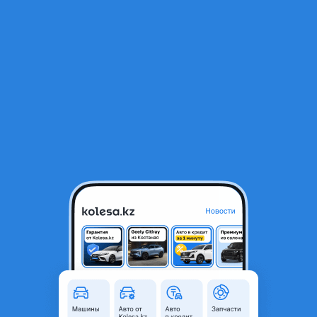
RU
Открыть приложение
1
/
4
Фара
80 000 ₸
Город
Шымкент, Туркестанская