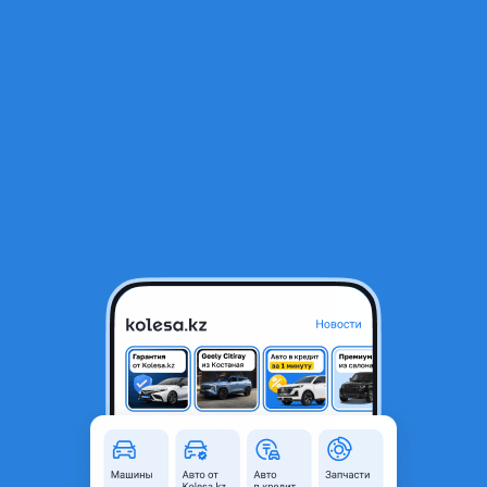
RU
Открыть приложение
1
/
5
Фары передние на Toyota Rav4 2020 Euro
270 000 ₸
Город
Астана, Акмолинская