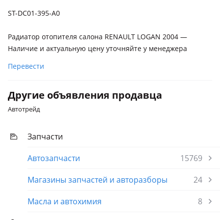
Renault Sandero
ST-DC01-395-A0
2018 - н.в. 2 поколение рестайлинг (B8), 2013 - 2018 2
поколение (B8), 2009 - 2014 1 поколение (BS)
Радиатор отопителя салона RENAULT LOGAN 2004 —
ВАЗ (Lada) Largus
Наличие и актуальную цену уточняйте у менеджера
ВАЗ (Lada) Largus Cross
Перевести
2012 - 2021 1 поколение
Другие объявления продавца
Dacia Logan
2004 - 2012 1 поколение (LS)
Автотрейд
Запчасти
Автозапчасти
15769
Магазины запчастей и авторазборы
24
Масла и автохимия
8