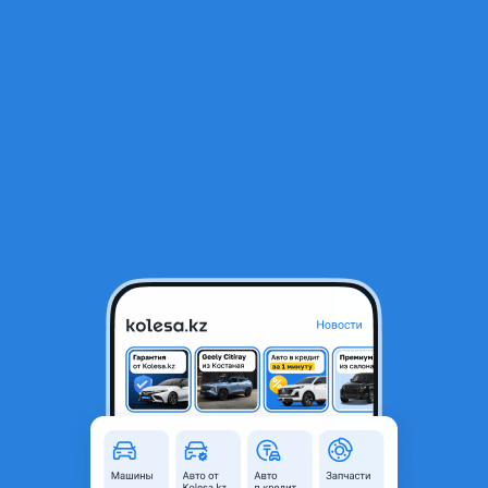
RU
Открыть приложение
В начало
1
/
2
Радиатор отопителя салона
7 100 ₸
Город
Павлодар, Павлодарская