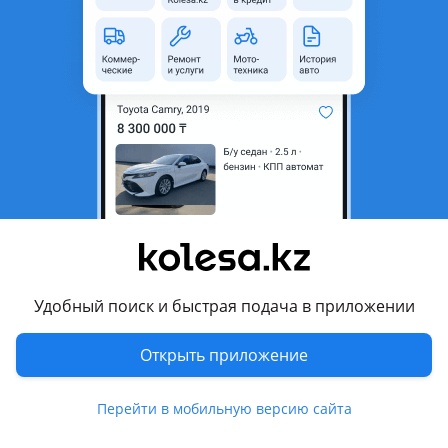
неактуальным.
Город
Астана, Акмолинская
область
Поколение
2015 - 2020 5 поколение
рестайлинг
Кузов
Седан
Объем двигателя, л
1.6 (бензин)
Пробег
170 000 км
Коробка передач
Автомат
Привод
Передний привод
Удобный поиск и быстрая подача в приложении
Руль
Слева
Открыть приложение
Цвет
белый
Растаможен в Казахстане
Да
Перейти в мобильную версию сайта