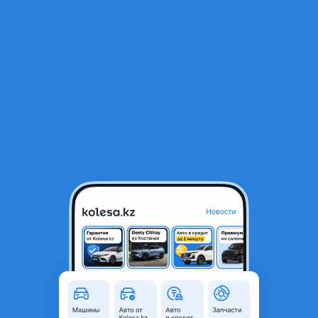
RU
Открыть приложение
1
/
12
Volkswagen Polo 2020 года
5 800 000 ₸
Объявление находится в архиве и может быть