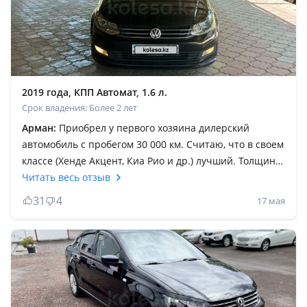
2019 года, КПП Автомат, 1.6 л.
Срок владения: Более 2 лет
Арман:
Приобрел у первого хозяина дилерский
автомобиль с пробегом 30 000 км. Считаю, что в своем
классе (Хенде Акцент, Киа Рио и др.) лучший. Толщина
металла в 2 раза больше чем в Акценте, тяжелее своих
Читать весь отзыв
одноклассников, лучше управляемость. Качество ВАГ.
31
4
17 мая
Для езды по городу отличный вариант. Клиренс
высокий, чуть выше бордюра, можно не бояться
зацепить передний бампер. Размер маленький,
парковаться легко, тем более есть штатные
парктроники и камера заднего вида. Заводской
монитор хороший, большой, климат-контроль, зимний