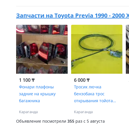
Запчасти на
Toyota Previa 1990 - 2000 
1 100 ₸
6 000 ₸
Фонари плафоны
Тросик лючка
задние на крышку
бензобака трос
багажника
открывания тойота
превия
Караганда
Караганда
Объявление посмотрели
355
раз
c 5 августа