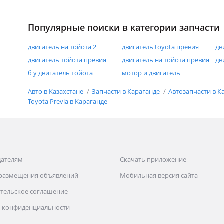
Популярные поиски в категории запчасти
двигатель на тойота 2
двигатель toyota превия
дв
двигатель тойота превия
двигатель на тойота превия
дв
б у двигатель тойота
мотор и двигатель
Авто в Казахстане
Запчасти в Караганде
Автозапчасти в К
Toyota Previa в Караганде
дателям
Скачать приложение
 размещения объявлений
Мобильная версия сайта
тельское соглашение
 конфиденциальности