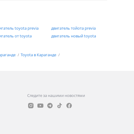
игатель toyota previa
двигатель тойота previa
игатель от toyota
двигатель новый toyota
араганде
Toyota в Караганде
Следите за нашими новостями