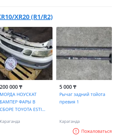
XR10/XR20 (R1/R2)
200 000 ₸
5 000 ₸
МОРДА НОУСКАТ
Рычаг задний тойота
БАМПЕР ФАРЫ В
превия 1
СБОРЕ TOYOTA ESTIMA
EMINA ИЗ ЯПОНИИ
Караганда
Караганда
Пожаловаться