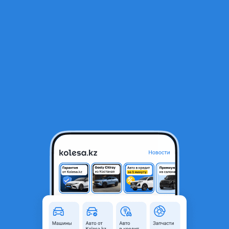
RU
Открыть приложение
1
/
14
Фары Nissan Elgrand оригинал
60 000 ₸
Город
Алматы, Алматинская