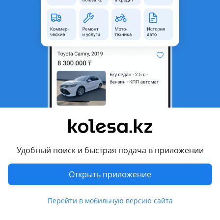
область
Состояние
Б/y
Оригинальность
Оригинал
Есть доставка
Да
Комментарий продавца
Фары на Nissan Elgrand 3 поколение 2010 н. В.
Оригинал из Японии
Состояние на фотографиях
Уточните цену 1 штук
Отправка по регионам
Удобный поиск и быстрая подача в приложении
Перевести
Открыть приложение
Другие объявления продавца
Перейти в мобильную версию сайта
AutoVision