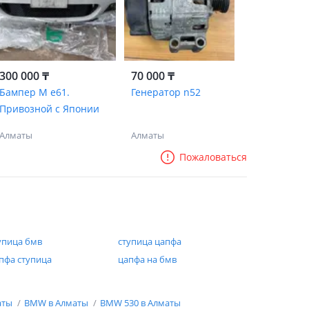
300 000 ₸
70 000 ₸
Бампер М е61.
Генератор n52
Привозной с Японии
Алматы
Алматы
Пожаловаться
упица бмв
ступица цапфа
пфа ступица
цапфа на бмв
аты
BMW в Алматы
BMW 530 в Алматы