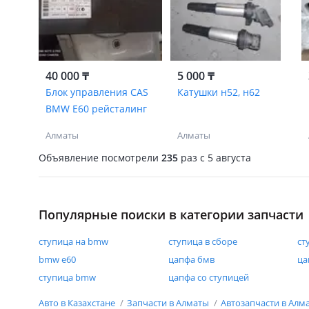
40 000 ₸
5 000 ₸
Блок управления CAS
Катушки н52, н62
BMW E60 рейсталинг
Алматы
Алматы
Объявление посмотрели
235
раз
c 5 августа
Популярные поиски в категории запчасти
ступица на bmw
ступица в сборе
ст
bmw e60
цапфа бмв
ца
ступица bmw
цапфа со ступицей
Авто в Казахстане
Запчасти в Алматы
Автозапчасти в Алм