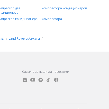
мпрессор для
компрессора кондиционеров
ндиционера
мпрессор кондиционера
компрессора
аты
Land Rover в Алматы
Следите за нашими новостями