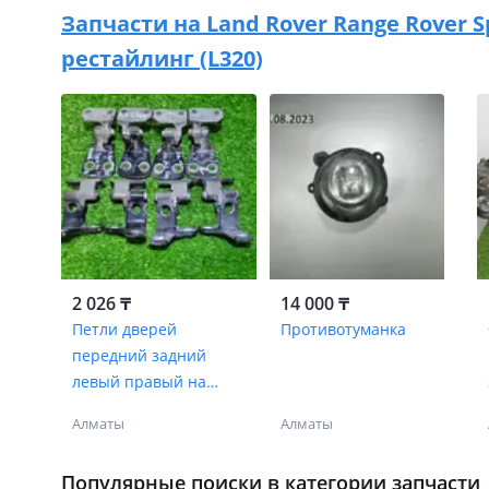
Запчасти на
Land Rover Range Rover S
рестайлинг (L320)
2 026 ₸
14 000 ₸
Петли дверей
Противотуманка
передний задний
левый правый на
Рендж Ровер л320
Алматы
Алматы
л322
Популярные поиски в категории запчасти