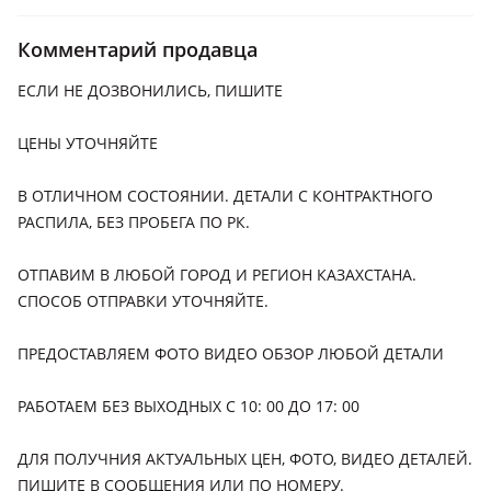
2015 - 2017 X [2-й рестайлинг], 2011 - 2015 X рестайлинг,
2007 - 2011 X (CYxA/CZxA)
Комментарий продавца
Nissan Juke
ЕСЛИ НЕ ДОЗВОНИЛИСЬ, ПИШИТЕ
2014 - 2019 YF15 рестайлинг, 2019 - н.в. YF15 [2-й
рестайлинг] (F16), 2010 - 2014 YF15
ЦЕНЫ УТОЧНЯЙТЕ
Nissan Note
В ОТЛИЧНОМ СОСТОЯНИИ. ДЕТАЛИ С КОНТРАКТНОГО
2005 - 2008 E11 (E11/NE11), 2008 - 2013 E11 рестайлинг
(E11/NE11)
РАСПИЛА, БЕЗ ПРОБЕГА ПО РК.
Nissan Teana
ОТПАВИМ В ЛЮБОЙ ГОРОД И РЕГИОН КАЗАХСТАНА.
2013 - н.в. L33
СПОСОБ ОТПРАВКИ УТОЧНЯЙТЕ.
Nissan X-Trail
ПРЕДОСТАВЛЯЕМ ФОТО ВИДЕО ОБЗОР ЛЮБОЙ ДЕТАЛИ
2004 - 2007 T30 рестайлинг, 2001 - 2004 T30, 2007 - 2011 T31,
2011 - 2015 T31 рестайлинг, 2013 - 2019 T32, 2017 - 2022 T32
рестайлинг
РАБОТАЕМ БЕЗ ВЫХОДНЫХ С 10: 00 ДО 17: 00
Honda Odyssey
ДЛЯ ПОЛУЧНИЯ АКТУАЛЬНЫХ ЦЕН, ФОТО, ВИДЕО ДЕТАЛЕЙ.
1994 - 1999 1 поколение (RA1/RA2/RA3/RA4/RA5), 1999 - 2003
ПИШИТЕ В СООБЩЕНИЯ ИЛИ ПО НОМЕРУ.