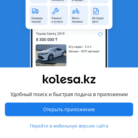
неактуальным.
Город
Алматы, Алматинская
область
Состояние
Новая
Есть доставка
Да
Подходит на авто
Toyota Camry
2004 - 2006 XV30 рестайлинг (V35), 2001 - 2004 XV30
Удобный поиск и быстрая подача в приложении
Комментарий продавца
Открыть приложение
Омыватель фара на Toyota Camry 30-35 и на другие
модели, а так же есть другие комплектующие запчасти в
Перейти в мобильную версию сайта
наличий и на заказ, запчасти в дубликате и в оригинале