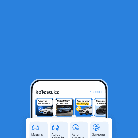
RU
Открыть приложение
В начало
1
/
2
Омыватель фары
12 000 ₸
Объявление находится в архиве и может быть