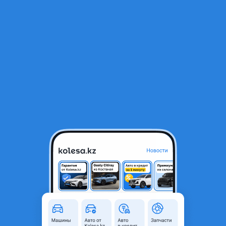
RU
Открыть приложение
1
/
4
Задний левый фонарь туманка в бампер Lexus GX460 2009-2013
40 000 ₸
Город
Астана, Акмолинская