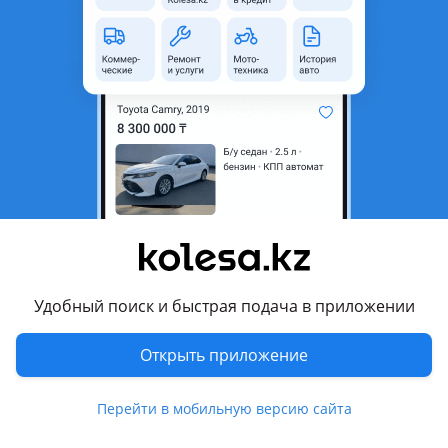
область
Состояние
Новая
Оригинальность
Оригинал
Код запчасти
81681-60080
Комментарий продавца
Оригинальные авто запчасти для Тойота Лексус Toyota
Lexus.
В продаже задний фонарь туманка левая в бампер
оригинал для Lexus GX 460 Лексус ГХ 460 с 2009 по 2013 год
выпуска.
Удобный поиск и быстрая подача в приложении
Наличие и актуальную цену уточняйте у менеджера, по
указанному телефону.
Открыть приложение
Мы находимся в г. Астана.
Имеется доставка в черте города, а так же отправка в
Перейти в мобильную версию сайта
регионы