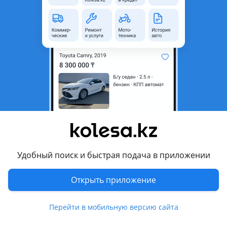
область
Состояние
Новая
Оригинальность
Оригинал
Комментарий продавца
Капот оригинал на JAC N35
Перевести
Другие объявления продавца
JAC Автозапчасти
Удобный поиск и быстрая подача в приложении
Запчасти
Открыть приложение
Автозапчасти
34
Перейти в мобильную версию сайта
Запчасти на коммерческие
22