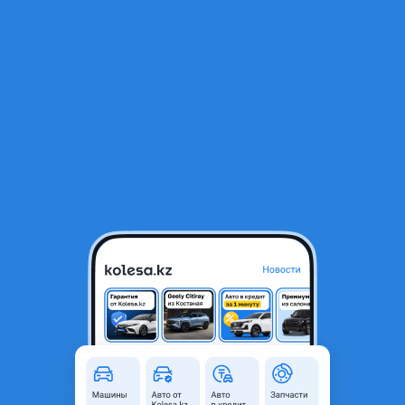
RU
Открыть приложение
1
/
4
Капот оригинал на JAC N35
45 000 ₸
Город
Астана, Акмолинская