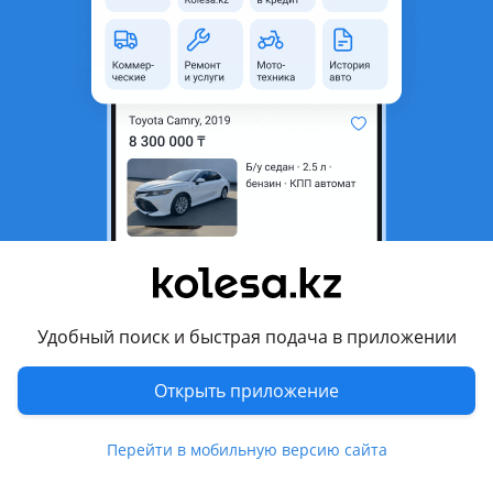
область
Состояние
Б/y
Оригинальность
Оригинал
Комментарий продавца
Оригинал. Привозной. Отправляем по регионам
Перевести
Другие объявления продавца
apsatarov84
Удобный поиск и быстрая подача в приложении
Машины
Открыть приложение
Легковые
1
Перейти в мобильную версию сайта
Запчасти