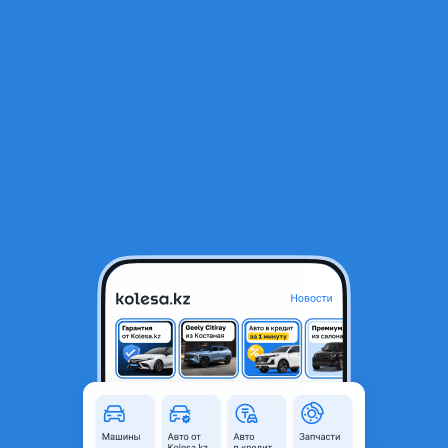
RU
Открыть приложение
1
/
3
Бампер передний
150 000 ₸
Город
Алматы, Алматинская