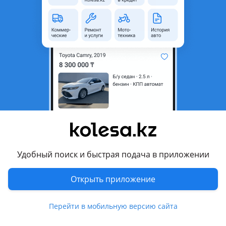
область
Состояние
Новая
Оригинальность
Оригинал
Комментарий продавца
Тяга стабилизатора перед Onix
Перевести
Другие объявления продавца
Евгений
Удобный поиск и быстрая подача в приложении
Запчасти
Открыть приложение
Автозапчасти
147
Перейти в мобильную версию сайта
Аксессуары и мультимедиа
2