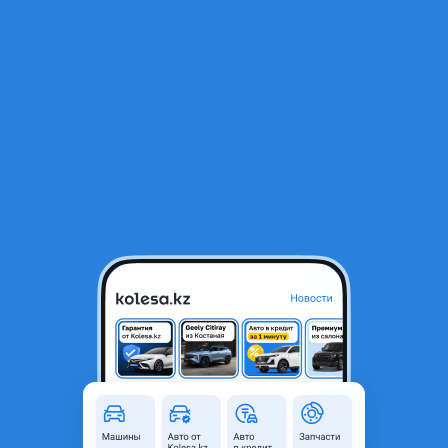
RU
Открыть приложение
1
/
3
Тяга стабилизатора перед Onix
12 000 ₸
Город
Костанай, Костанайская