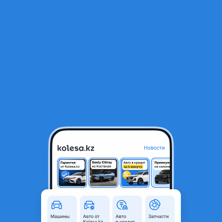
RU
Открыть приложение
1
/
7
Датчик vvti на Toyota Lexus
1 000 ₸
Город
Алматы, Алматинская