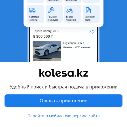
неактуальным.
Город
Усть-Каменогорск,
Восточно-Казахстанская
область
Honda
Модель
Prelude
Год
1993 г.
Комментарий продавца
Передняя часть отсутствует. Всё вопросы.
Удобный поиск и быстрая подача в приложении
Перевести
Открыть приложение
Отзывы владельцев
6 отзывов
Перейти в мобильную версию сайта