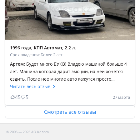
1996 года, КПП Автомат, 2.2 л.
Срок владения: Более 2 лет
Артем:
Будет много БУКВ) Владею машиной больше 4
лет. Машина которая дарит эмоции, на ней хочется
ездить. После нее многие авто кажутся просто
средством передвижения. О надежности говорит
Читать весь отзыв
родной движок и акпп на пробеге в 350 тысяч, так же
45
5
27 марта
недавно менял Ступичный подшипник, снимали
родной) Расход парадоксальный, если на ней бешено
Смотреть все отзывы
ездить то будет 13, если тошнить то 15-18 литров. Из
за специфики мотора ему легче на высоких оборотах,
там и втек помогает, на низких прям не любит ездить.
© 2006 — 2026 АО Колеса
В принципе запчасти многие есть в наличии но не