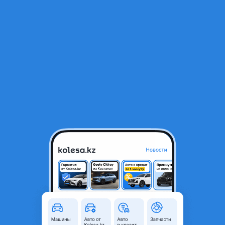
RU
Открыть приложение
1
/
3
Honda Prelude 1993 года
222 333 ₸
Объявление находится в архиве и может быть