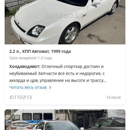
2.2 л., КПП Автомат, 1999 года
Срок владения: 1-2 года
Хондаводивот:
Отличный спорткар достоин и
неубиваемый Запчасти все есть и недорогие, с
аккорда и црв, управление на высоте и трассу
держить как вкопанный, но очень низкая подвеска и
Читать весь отзыв
посадка, на то и управление очень предсказуем
115
13
14 июля