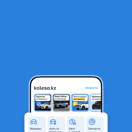
RU
Открыть приложение
1
/
3
Мульти аудио система
30 000 ₸
Объявление находится в архиве и может быть