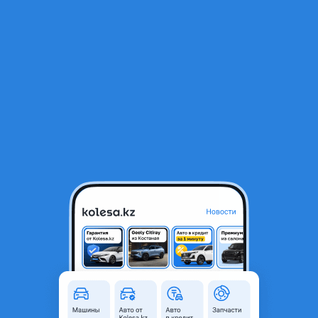
RU
Открыть приложение
1
/
4
Двигатель evotech А-275
999 000 ₸
Город
Астана, Акмолинская