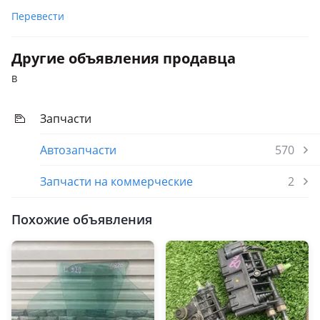
рестайлинг (L320), 2013 - 2017 2 поколение (L494), 2017 -
Перевести
2022 2 поколение рестайлинг (L494)
Другие объявления продавца
B
Запчасти
Автозапчасти
570
Запчасти на коммерческие
2
Похожие объявления