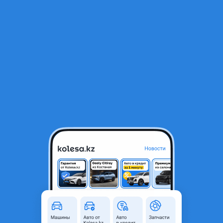
RU
Открыть приложение
1
/
3
Компрессор пневмоподвески
17 000 ₸
Город
Алматы, Алматинская