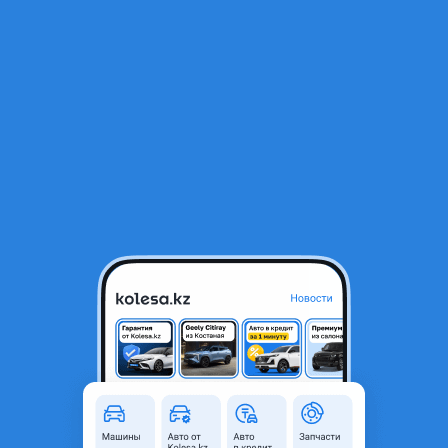
RU
Открыть приложение
В начало
1
/
2
Люк
40 000 ₸
Город
Алматы, Алматинская