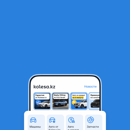
RU
Открыть приложение
1
/
9
Бампера AMG
3 000 ₸
Город
Алматы, Алматинская