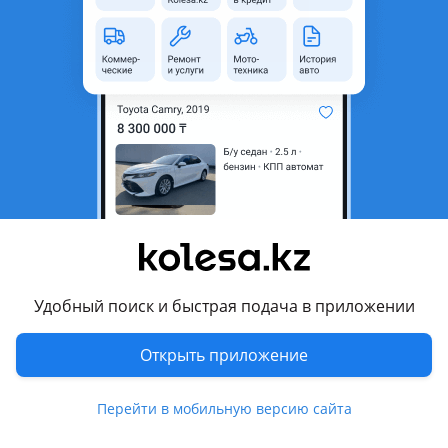
область
Состояние
Б/y
Оригинальность
Оригинал
Подходит на авто
Mercedes-Benz E 500
2006 - 2009 W211/S211 рестайлинг, 2002 - 2006 W211/S211
Mercedes-Benz E 55 AMG
2002 - 2006 W211/S211
Комментарий продавца
Удобный поиск и быстрая подача в приложении
В продаже обвес AMG оригинал. Есть рестайлинг. Есть
Открыть приложение
дорестайлинг. Есть с пирогами и без. Есть комплект на
универсал. Цены разные. Уточняйте по телефону.
Перейти в мобильную версию сайта
Перевести