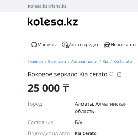
Kolesa.kz
Krisha.kz
Машины
Авто в кредит
Новые авто
Главная
Запчасти
Автозапчасти
Kia
Kia Cerato
Боковое зеркало Kia cerato
25 000
₸
Город
Алматы, Алматинская
область
Состояние
Б/y
Подходит на авто
Kia Cerato