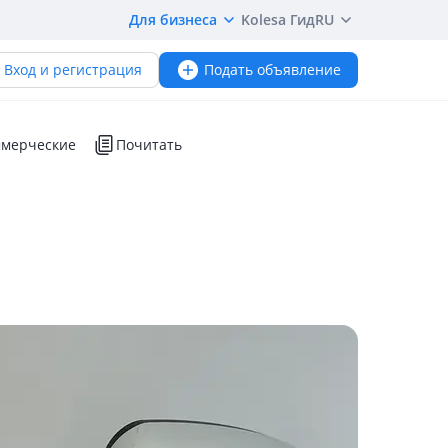
Для бизнеса
Kolesa Гид
RU
Вход и регистрация
Подать объявление
мерческие
Почитать