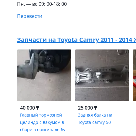
Пн. — вс.09: 00-18: 00
Перевести
Запчасти на
Toyota Camry 2011 - 2014 
40 000 ₸
25 000 ₸
Главный тормозной
Задняя балка на
целиндр с вакумом в
Toyota camry 50
сборе в оригинале бу