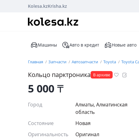
Kolesa.kz
Krisha.kz
Машины
Авто в кредит
Новые авто
Главная
Запчасти
Автозапчасти
Toyota
Toyota C
Кольцо парктроника
В архиве
5 000
₸
Город
Алматы, Алматинская
область
Состояние
Новая
Оригинальность
Оригинал