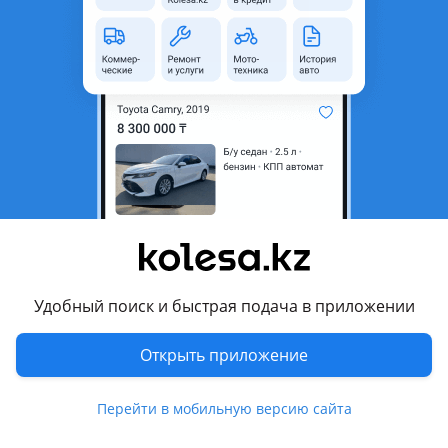
неактуальным.
Город
Алматы, Алматинская
область
Состояние
Новая
Сезонность
Летние
Ширина
275 мм
Высота профиля
45
Диаметр
R21
Возможна рассрочка или
Да
кредит
Удобный поиск и быстрая подача в приложении
Есть доставка
Да
Открыть приложение
Комментарий продавца
Перейти в мобильную версию сайта
Новый комплект летних шин Bridgestone Alenza 001