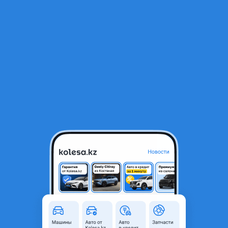
RU
Открыть приложение
В начало
1
/
2
275-45r21 Bridgestone Alenza 001
132 000 ₸
Объявление находится в архиве и может быть