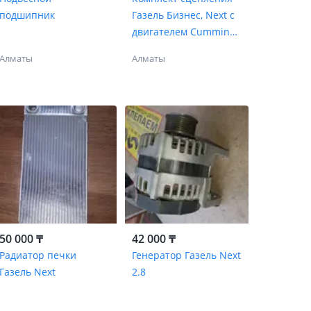
подшипник
Газель Бизнес, Next с
двигателем Cummins
ISF 2.8
Алматы
Алматы
50 000 ₸
42 000 ₸
Радиатор печки
Генератор Газель Next
Газель Next
2.8