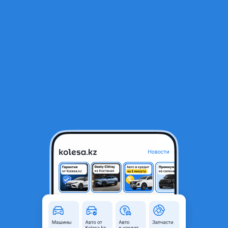
RU
Открыть приложение
1
/
3
Ремонтный комплект задних тормозных колодок
1 500 ₸
Город
Алматы, Алматинская