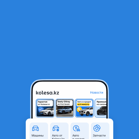
RU
Открыть приложение
В начало
1
/
2
Радиатор основной на 1,6
140 000 ₸
Город
Астана, Акмолинская