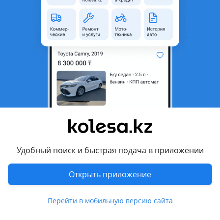
область
Состояние
Новая
Оригинальность
Оригинал
Код запчасти
25310N9020
Комментарий продавца
Радиатор основной 1, 6 на NX4 Tucson все кузовные детали
в наличие по данной модели
Перевести
Удобный поиск и быстрая подача в приложении
Другие объявления продавца
Виталий
Открыть приложение
Запчасти
Перейти в мобильную версию сайта