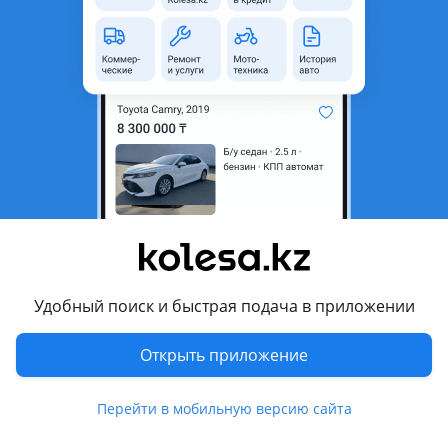
Кызылординская область
Состояние
Новая
Оригинальность
Оригинал
Есть доставка
Да
Комментарий продавца
Передний бампер на хундай палисад 2021 года. В сборе
без патроников
Большой выбор б/у привозных и новых авто запчастей с
гарантией Хундай Кио и многое другое подробнее можете
узнать по телефону, мы вам обязательно ответим.
Удобный поиск и быстрая подача в приложении
Отправка другие регионы. В городе Шымкент у нас свой
сервис где можем вам все заменить со скидкой, меняя у
Открыть приложение
нас вы экономите время и деньги на вторую замены
запчасти скидка. Со своей стороны мы примем во
Перейти в мобильную версию сайта
внимание все Ваши интересы и пожелания, а также
гарантируем качественную работу по поставке