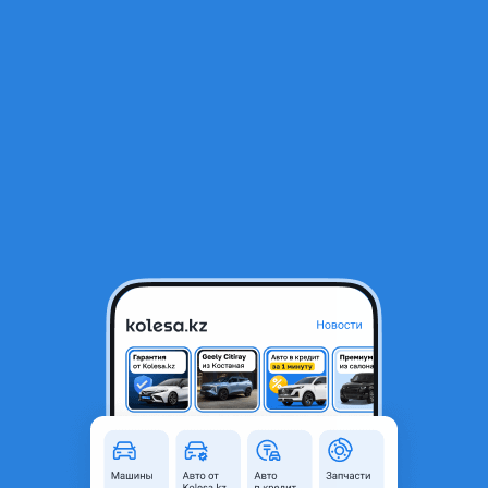
RU
Открыть приложение
1
/
5
Бампер хундай палисад
400 000 ₸
Город
Кызылорда,